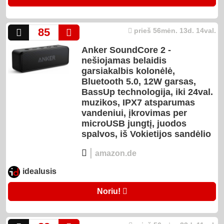
85
prieš 56mėn. 13d. 14val.
Anker SoundCore 2 -
nešiojamas belaidis
garsiakalbis kolonėlė,
Bluetooth 5.0, 12W garsas,
BassUp technologija, iki 24val.
muzikos, IPX7 atsparumas
vandeniui, įkrovimas per
microUSB jungtį, juodos
spalvos, iš Vokietijos sandėlio
|
amazon.de
idealusis
Noriu!