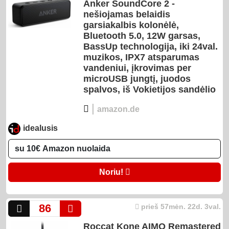
Anker SoundCore 2 -
nešiojamas belaidis
garsiakalbis kolonėlė,
Bluetooth 5.0, 12W garsas,
BassUp technologija, iki 24val.
muzikos, IPX7 atsparumas
vandeniui, įkrovimas per
microUSB jungtį, juodos
spalvos, iš Vokietijos sandėlio
|
amazon.de
idealusis
Noriu!
86
prieš 57mėn. 22d. 3val.
Roccat Kone AIMO Remastered