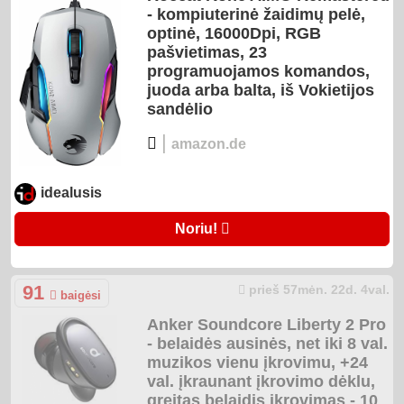
- kompiuterinė žaidimų pelė,
optinė, 16000Dpi, RGB
pašvietimas, 23
programuojamos komandos,
juoda arba balta, iš Vokietijos
sandėlio
|
amazon.de
idealusis
Noriu!
91
prieš 57mėn. 22d. 4val.
baigėsi
Anker Soundcore Liberty 2 Pro
- belaidės ausinės, net iki 8 val.
muzikos vienu įkrovimu, +24
val. įkraunant įkrovimo dėklu,
greitas belaidis įkrovimas - 10