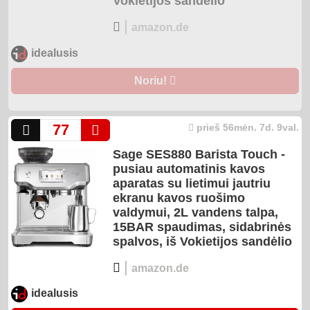
Vokietijos sandėlio
|
amazon.de
idealusis
Noriu!
77
prieš 56mėn. 7d. 9val.
Sage SES880 Barista Touch -
pusiau automatinis kavos
aparatas su lietimui jautriu
ekranu kavos ruošimo
valdymui, 2L vandens talpa,
15BAR spaudimas, sidabrinės
spalvos, iš Vokietijos sandėlio
|
amazon.de
idealusis