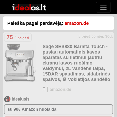
Paieška pagal pardavėją:
amazon.de
75
prieš 55mėn. 30d.
baigėsi
Sage SES880 Barista Touch -
pusiau automatinis kavos
aparatas su lietimui jautriu
ekranu kavos ruošimo
valdymui, 2L vandens talpa,
15BAR spaudimas, sidabrinės
spalvos, iš Vokietijos sandėlio
|
amazon.de
idealusis