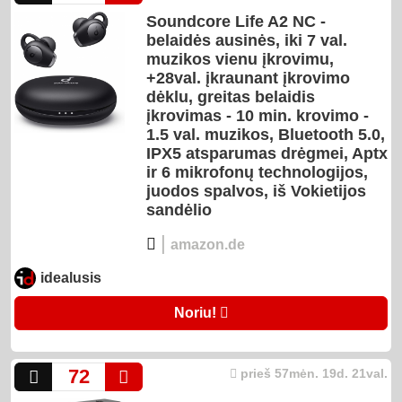
Soundcore Life A2 NC -
belaidės ausinės, iki 7 val.
muzikos vienu įkrovimu,
+28val. įkraunant įkrovimo
dėklu, greitas belaidis
įkrovimas - 10 min. krovimo -
1.5 val. muzikos, Bluetooth 5.0,
IPX5 atsparumas drėgmei, Aptx
ir 6 mikrofonų technologijos,
juodos spalvos, iš Vokietijos
sandėlio
|
amazon.de
idealusis
Noriu!
72
prieš 57mėn. 19d. 21val.