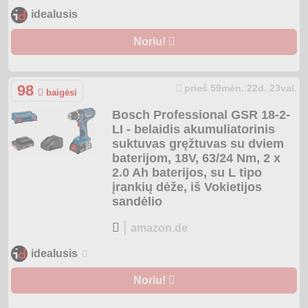
idealusis
Noriu!
98
prieš 59mėn. 22d. 23val.
baigėsi
Bosch Professional GSR 18-2-
LI - belaidis akumuliatorinis
suktuvas gręžtuvas su dviem
baterijom, 18V, 63/24 Nm, 2 x
2.0 Ah baterijos, su L tipo
įrankių dėže, iš Vokietijos
sandėlio
|
amazon.de
idealusis
Noriu!