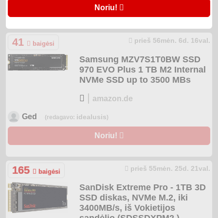
Noriu!
41
prieš 56mėn. 6d. 16val.
baigėsi
Samsung MZV7S1T0BW SSD
970 EVO Plus 1 TB M2 Internal
NVMe SSD up to 3500 MBs
|
amazon.de
Ged
idealusis
(redagavo:
)
Noriu!
165
prieš 55mėn. 25d. 21val.
baigėsi
SanDisk Extreme Pro - 1TB 3D
SSD diskas, NVMe M.2, iki
3400MB/s, iš Vokietijos