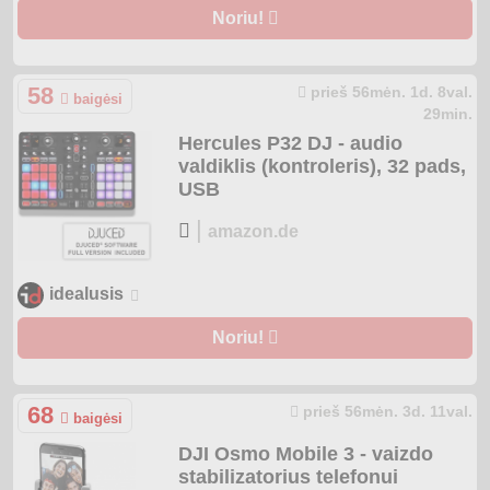
Noriu!
58
prieš 56mėn. 1d. 8val.
baigėsi
29min.
Hercules P32 DJ - audio
valdiklis (kontroleris), 32 pads,
USB
|
amazon.de
idealusis
Noriu!
68
prieš 56mėn. 3d. 11val.
baigėsi
DJI Osmo Mobile 3 - vaizdo
stabilizatorius telefonui