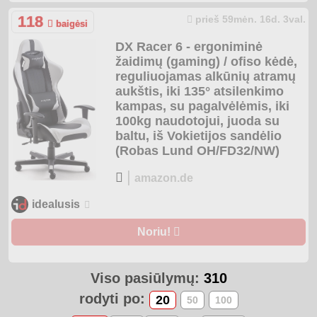
118
prieš 59mėn. 16d. 3val.
baigėsi
DX Racer 6 - ergoniminė
žaidimų (gaming) / ofiso kėdė,
reguliuojamas alkūnių atramų
aukštis, iki 135° atsilenkimo
kampas, su pagalvėlėmis, iki
100kg naudotojui, juoda su
baltu, iš Vokietijos sandėlio
(Robas Lund OH/FD32/NW)
|
amazon.de
idealusis
Noriu!
Viso pasiūlymų:
310
rodyti po:
20
50
100