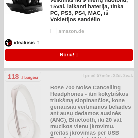
veikimas iki 9 metrų nuotoliu,
15val. laikanti baterija, tinka
PC, PS5, PS4, MAC, iš
Vokietijos sandėlio
|
amazon.de
idealusis
Noriu!
118
prieš 57mėn. 22d. 3val.
baigėsi
Bose 700 Noise Cancelling
Headphones - itin kokybiškos
triukšmą slopinančios, kone
geriausiai vertinamos belaidės
ant ausų dedamos ausinės
(ANC), Bluetooth, iki 20 val.
muzikos vienu įkrovimu,
greitas įkrovimas per USB