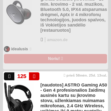
min. krovimo - 2 val. muzikos,
Bluetooth 5.0, IPX4 atsparumas
drėgmei, Aptx ir 4 mikrofonų
technologijos, juodos spalvos,
iš Vokietijos sandėlio
[restauruotos]
|
amazon.de
idealusis
Noriu!
125
prieš 58mėn. 25d. 13val.
[naudotos] ASTRO Gaming A50
- Gen 4 profesionalios žaidimų
ausinės kartu su įkrovimo
stovu, užlenkiamas nuimamas
mikrofonas, 2.4 GHz Wireless,