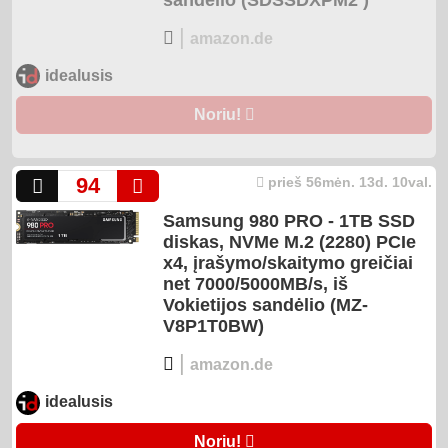
sandėlio (SDSSDXPM2 )
|
amazon.de
idealusis
Noriu!
94
prieš 56mėn. 13d. 10val.
Samsung 980 PRO - 1TB SSD
diskas, NVMe M.2 (2280) PCIe
x4, įrašymo/skaitymo greičiai
net 7000/5000MB/s, iš
Vokietijos sandėlio (MZ-
V8P1T0BW)
|
amazon.de
idealusis
Noriu!