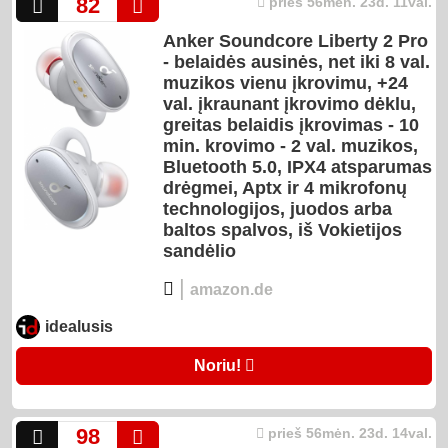
82
prieš 56mėn. 23d. 11val.
Anker Soundcore Liberty 2 Pro
- belaidės ausinės, net iki 8 val.
muzikos vienu įkrovimu, +24
val. įkraunant įkrovimo dėklu,
greitas belaidis įkrovimas - 10
min. krovimo - 2 val. muzikos,
Bluetooth 5.0, IPX4 atsparumas
drėgmei, Aptx ir 4 mikrofonų
technologijos, juodos arba
baltos spalvos, iš Vokietijos
sandėlio
|
amazon.de
idealusis
Noriu!
98
prieš 56mėn. 23d. 14val.