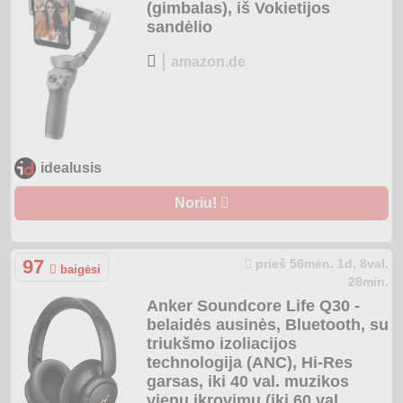
(gimbalas), iš Vokietijos
sandėlio
|
amazon.de
idealusis
Noriu!
97
prieš 56mėn. 1d. 8val.
baigėsi
28min.
Anker Soundcore Life Q30 -
belaidės ausinės, Bluetooth, su
triukšmo izoliacijos
technologija (ANC), Hi-Res
garsas, iki 40 val. muzikos
vienu įkrovimu (iki 60 val.