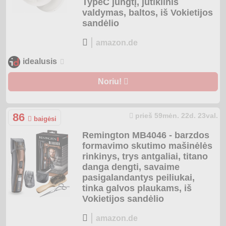
TypeC jungtį, jutiklinis
valdymas, baltos, iš Vokietijos
sandėlio
|
amazon.de
idealusis
Noriu!
86
prieš 59mėn. 22d. 23val.
baigėsi
Remington MB4046 - barzdos
formavimo skutimo mašinėlės
rinkinys, trys antgaliai, titano
danga dengti, savaime
pasigalandantys peiliukai,
tinka galvos plaukams, iš
Vokietijos sandėlio
|
amazon.de