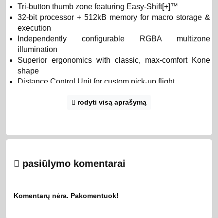
Tri-button thumb zone featuring Easy-Shift[+]™
32-bit processor + 512kB memory for macro storage &
execution
Independently configurable RGBA multizone
illumination
Superior ergonomics with classic, max-comfort Kone
shape
Distance Control Unit for custom pick-up flight
AIMO intelligent lighting system
rodyti visą aprašymą
4D Titan wheel with advanced tilting tech
ROCCAT® Swarm powered – comprehensive driver
suite
THE ICON. REMASTERED.
pasiūlymo komentarai
The new Kone AIMO remasters the original with more
precise optics, an easy-clean grip with better hold and a
cleaner aesthetic. All while retaining the game-changing
Komentarų nėra. Pakomentuok!
ergonomics and improved thumb area of its namesake. It
has a full feature-set that provides maximum precision and
command power in all situations.