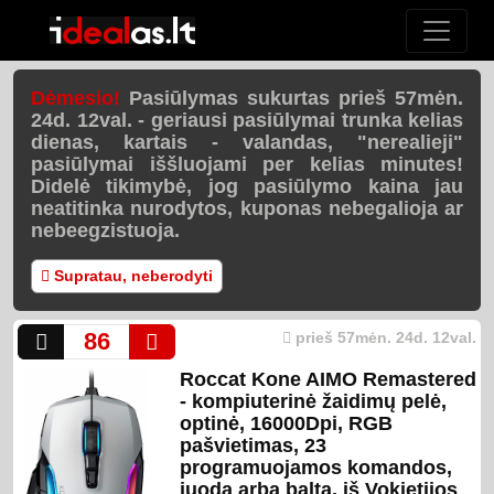
Dėmesio!
Pasiūlymas sukurtas prieš 57mėn.
24d. 12val. - geriausi pasiūlymai trunka kelias
dienas, kartais - valandas, "nerealieji"
pasiūlymai iššluojami per
kelias minutes
!
Didelė tikimybė, jog pasiūlymo kaina jau
neatitinka nurodytos, kuponas nebegalioja ar
nebeegzistuoja.
Supratau, neberodyti
86
prieš 57mėn. 24d. 12val.
Roccat Kone AIMO Remastered
- kompiuterinė žaidimų pelė,
optinė, 16000Dpi, RGB
pašvietimas, 23
programuojamos komandos,
juoda arba balta, iš Vokietijos