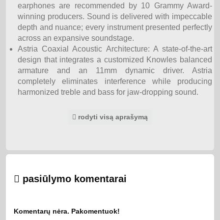
earphones are recommended by 10 Grammy Award-
winning producers. Sound is delivered with impeccable
depth and nuance; every instrument presented perfectly
across an expansive soundstage.
Astria Coaxial Acoustic Architecture: A state-of-the-art
design that integrates a customized Knowles balanced
armature and an 11mm dynamic driver. Astria
completely eliminates interference while producing
harmonized treble and bass for jaw-dropping sound.
8-Hour Playtime*: And get 3 more full recharges from
the charging case. Place the earbuds inside for only 10
rodyti visą aprašymą
minutes and get up to 2 hours of listening, then recharge
the case via fast-charge USB-C or a Qi-compatible
wireless charger.
HearID Custom Sound: To ensure everyone gets a
perfect listening experience via Liberty 2 Pro true
pasiūlymo komentarai
wireless earphones, HearID intelligently analyses your
unique hearing profile and creates a tailor-made sound
set up just for your ears.
Quad-Microphone Calls: With 4 microphones and cVc
Komentarų nėra. Pakomentuok!