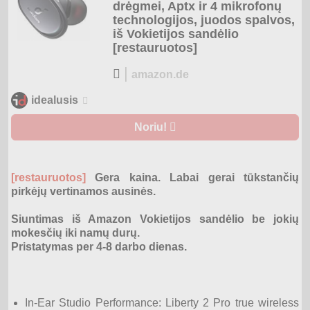
drėgmei, Aptx ir 4 mikrofonų
technologijos, juodos spalvos,
iš Vokietijos sandėlio
[restauruotos]
|
amazon.de
idealusis
Noriu!
[restauruotos]
Gera kaina. Labai gerai tūkstančių
pirkėjų vertinamos ausinės.
Siuntimas iš Amazon Vokietijos sandėlio be jokių
mokesčių iki namų durų.
Pristatymas per 4-8 darbo dienas.
In-Ear Studio Performance: Liberty 2 Pro true wireless