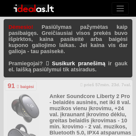
Dėmesio!
Pasiūlymas pažymėtas kaip
pasibaigęs. Greičiausiai visos prekės buvo
išpirktos, kaina pasikeitė arba baigėsi
kupono galiojimo laikas. Jei kaina vis dar
galioja - tau pasisekė.
Pramiegojai?
Susikurk pranešimą
ir gauk
el. laišką pasiūlymui tik atsiradus.
91
prieš 57mėn. 23d. 7val.
baigėsi
Anker Soundcore Liberty 2 Pro
- belaidės ausinės, net iki 8 val.
muzikos vienu įkrovimu, +24
val. įkraunant įkrovimo dėklu,
greitas belaidis įkrovimas - 10
min. krovimo - 2 val. muzikos,
Bluetooth 5.0, IPX4 atsparumas