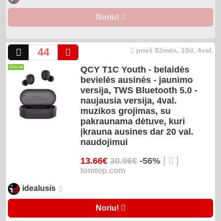
Noriu!
44
prieš 82mėn. 10d. 4val.
QCY T1C Youth - belaidės
bevielės ausinės - jaunimo
versija, TWS Bluetooth 5.0 -
naujausia versija, 4val.
muzikos grojimas, su
pakraunama dėtuve, kuri
įkrauna ausines dar 20 val.
naudojimui
|
|
13.66€
30.96€
-56%
tomtop.com
idealusis
Noriu!