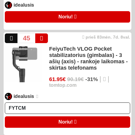
idealusis
Noriu!
45
prieš 83mėn. 7d. 8val.
FeiyuTech VLOG Pocket
stabilizatorius (gimbalas) - 3
ašių (axis) - rankoje laikomas -
skirtas telefonams
|
|
61.95€
90.19€
-31%
tomtop.com
idealusis
Noriu!