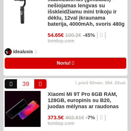
nešiojamas lengvas su
išskleidžiamu mini trikoju ir
dėklu, 12val įkraunama
baterija, 4000mAh, svoris 480g
|
|
54.65€
100.2€
-45%
tomtop.com
idealusis
Noriu!
39
prieš 82mėn. 28d. 23val.
Xiaomi Mi 9T Pro 6GB RAM,
128GB, europinis su B20,
juodas mėlynas ar raudonas
|
|
373.5€
402.81€
-7%
tomtop.com