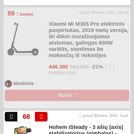
89
prieš 80mėn. 10d. 15val.
baigėsi
Xiaomi Mi M365 Pro elektrinis
paspirtukas, 2019 metų versija,
iki 45km nuvažiuojamas
atstumas, galingas 600W
variklis, siuntimas be
mokesčių iš Vokietijos
|
|
446.38€
564.99€
-21%
tomtop.com
idealusis
Noriu!
68
prieš 82mėn. 24d. 1val.
Hohem iSteady - 3 ašių (axis)
stabilizatorius (gimbalas) -