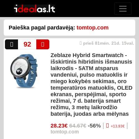
Paieška pagal pardavėją:
tomtop.com
92
prieš 81mėn. 21d. 15val.
Zeblaze Hybrid Smartwatch -
išskirtinis hibridinis išmanusis
laikrodis - 5ATM atsparus
vandeniui, pulso matuoklis ir
miego kokybės sekimas, oro
temperatūros matuoklis, OLED
ekranas, perspėjimai, sporto
režimai, 7 d. baterija smart
režimu, 3 metų laikrodžio
baterija, juodas arba mėlynas
|
|
28.23€
64.67€
-56%
+13.93€
tomtop.com