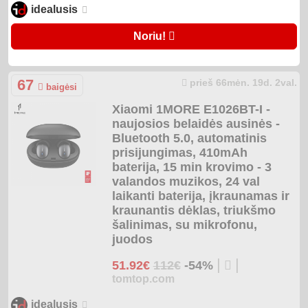
idealusis
Noriu!
67
prieš 66mėn. 19d. 2val.
baigėsi
Xiaomi 1MORE E1026BT-I -
naujosios belaidės ausinės -
Bluetooth 5.0, automatinis
prisijungimas, 410mAh
baterija, 15 min krovimo - 3
valandos muzikos, 24 val
laikanti baterija, įkraunamas ir
kraunantis dėklas, triukšmo
šalinimas, su mikrofonu,
juodos
|
|
51.92€
112€
-54%
tomtop.com
idealusis