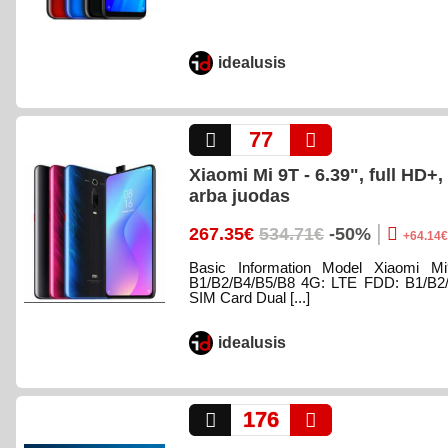
idealusis
77
Xiaomi Mi 9T - 6.39", full H
arba juodas
|
267.35€
534.71€
-50%
+64.14€
Basic Information Model Xiaomi
B1/B2/B4/B5/B8 4G: LTE FDD: B1/B2
SIM Card Dual [...]
idealusis
176