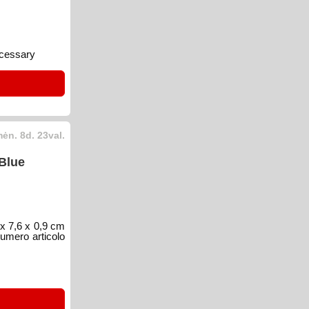
ecessary
ėn. 8d. 23val.
Blue
x 7,6 x 0,9 cm
umero articolo