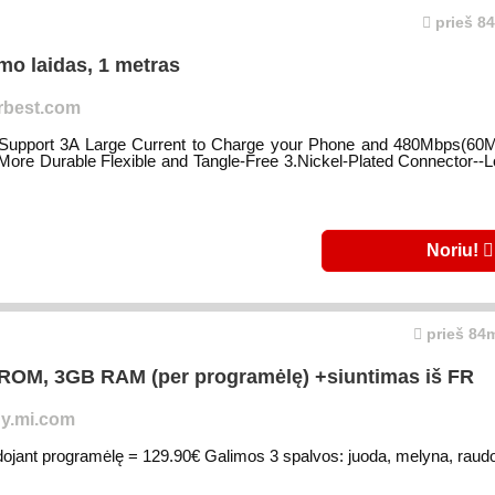
prieš 84
o laidas, 1 metras
rbest.com
-Support 3A Large Current to Charge your Phone and 480Mbps(60
ore Durable Flexible and Tangle-Free 3.Nickel-Plated Connector--
Noriu!
prieš 84m
 ROM, 3GB RAM (per programėlę) +siuntimas iš FR
y.mi.com
ant programėlę = 129.90€ Galimos 3 spalvos: juoda, melyna, raud