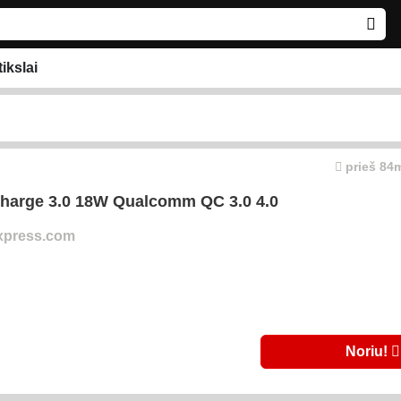
tikslai
prieš 84m
Charge 3.0 18W Qualcomm QC 3.0 4.0
express.com
Noriu!