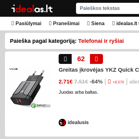
Pasiūlymai
Pranešimai
Siena
idealas.lt 
Paieška pagal kategoriją:
Telefonai ir ryšiai
62
Greitas įkrovėjas YKZ Quick 
|
|
2.71€
7.51€
-64%
ali
+8.57€
Juodas arba baltas.
idealusis