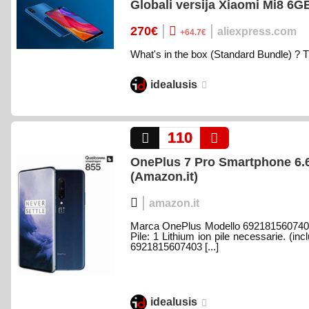
Globali versija Xiaomi Mi8 
|
|
270€
aliexpress.com
+64.7€
What's in the box (Standard Bundle) ? T
idealusis
110
OnePlus 7 Pro Smartphone 6.
(Amazon.it)
|
amazon.it
Marca OnePlus Modello 6921815607403 
Pile: 1 Lithium ion pile necessarie. (
6921815607403 [...]
idealusis