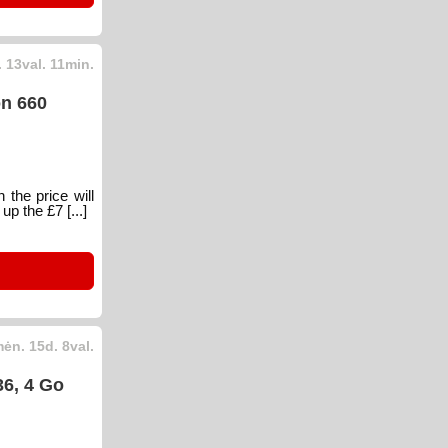
 13val. 11min.
on 660
 the price will
p the £7 [...]
ėn. 15d. 8val.
36, 4 Go