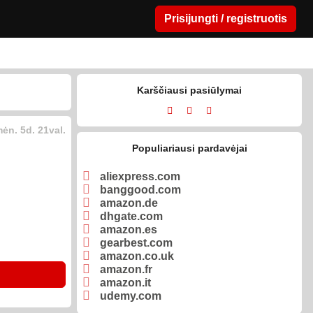
Prisijungti / registruotis
Karščiausi pasiūlymai
ėn. 5d. 21val.
Populiariausi pardavėjai
aliexpress.com
banggood.com
amazon.de
dhgate.com
amazon.es
gearbest.com
amazon.co.uk
amazon.fr
amazon.it
udemy.com