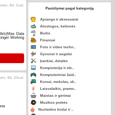
mėn. 8d. 1val.
Pasiūlymai pagal kategoriją
Apranga ir aksesuarai
Atostogos, kelionės
Buitis
Mb/s)Max Data
Longer Working
Finansai
Foto ir video techn..
Gyvunai ir augalai
Įrankiai, detalės
Kompiuterija ir ele..
Kompiuteriniai žaid..
ėn. 8d. 23val.
Kursai, mokslas, sk..
Laisvalaikis, pramo..
Maistas ir gėrimai
Muzikos prekės
ona
Nuolaidos kodai ir ..