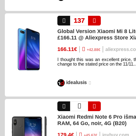
137
Global Version Xiaomi Mi 8 L
£166.11 @ Aliexpress Store X
|
|
166.11€
aliexpress.c
+42.88€
I thought this was an excellent price, th
change to the stated price on the 11/11..
idealusis
Xiaomi Redmi Note 6 Pro išma
RAM, 64 Go, noir, 4G (B20)
|
|
179.4€
joybuy.com
+45.67€