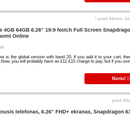
prieš 93mėn. 1d.
ite 4GB 64GB 6.26" 19:9 Notch Full Screen Snapdrag
iaomi Online
om
is is the global version with band 20, if you add it to your cart, then
.Now, you will probably have an £11-£15 charge to pay, but if you use u
Noriu!
prieš 93m
nusis telefonas, 6.26" FHD+ ekranas, Snapdragon 6