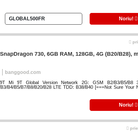
Noriu!
pri
D+, SnapDragon 730, 6GB RAM, 128GB, 4G (B20/B28), 
|
banggood.com
 Mi9T Mi 9T Global Version Network 2G: GSM B2/B3/B5/B
/B3/B4/B5/B7/B8/B20/B28 LTE TDD: B38/B40 [===Not Sure Your 
Noriu!
prie