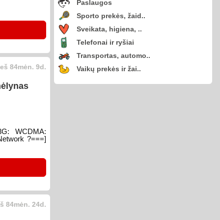
Paslaugos
Sporto prekės, žaid..
Sveikata, higiena, ..
Telefonai ir ryšiai
Transportas, automo..
eš 84mėn. 9d.
Vaikų prekės ir žai..
mėlynas
8 3G: WCDMA:
Network ?===]
š 84mėn. 24d.