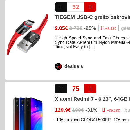
32
TIEGEM USB-C greito pakrovim
|
|
2.05€
2.73€
-25%
gea
+8.43€
1.High Speed Sync and Fast Charge-
Sync Rate 2.Premium Nylon Material--M
Time,Not Easy to [...]
idealusis
75
Xiaomi Redmi 7 - 6.23", 64GB
|
|
129.9€
189€
-31%
bu
+35.28€
-10€ su kodu GLOBAL500FR -10€ naudoj