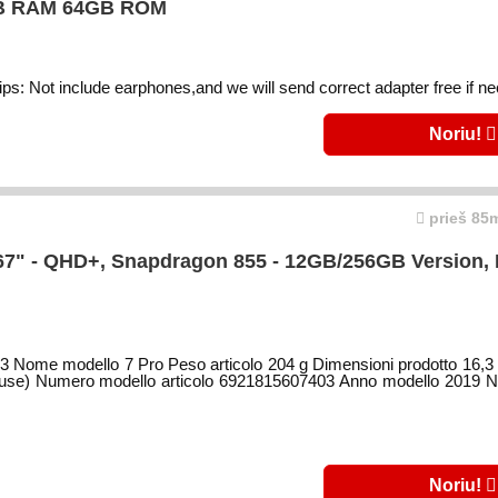
6GB RAM 64GB ROM
ips: Not include earphones,and we will send correct adapter free if n
Noriu!
prieš 85m
67" - QHD+, Snapdragon 855 - 12GB/256GB Version, 
Nome modello 7 Pro Peso articolo 204 g Dimensioni prodotto 16,3 
incluse) Numero modello articolo 6921815607403 Anno modello 2019 N
Noriu!